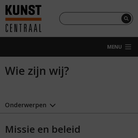
Ga naar hoofdinhoud
Terug naar homepage
Per
OPEN
MENU
Wie zijn wij?
Onderwerpen
Missie en beleid