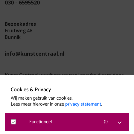
030 - 6595520
Bezoekadres
Fruitweg 48
Bunnik
info@kunstcentraal.nl
Kunst Centraal wordt structureel gesubsidieerd door
de provincie Utrecht.
Cookies & Privacy
Wij maken gebruik van cookies.
Lees meer hierover in onze
privacy statement
.
Functioneel
(
1
)
Kunst Centraal versterkt creatieve kracht.