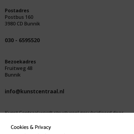
Postadres
Postbus 160
3980 CD Bunnik
030 - 6595520
Bezoekadres
Fruitweg 48
Bunnik
info@kunstcentraal.nl
Kunst Centraal wordt structureel gesubsidieerd door
de provincie Utrecht.
Cookies & Privacy