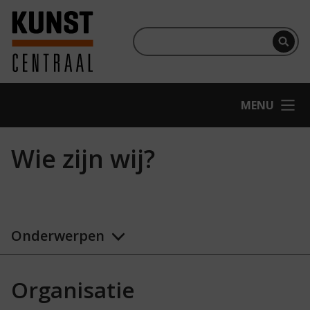
Ga naar hoofdinhoud
Terug naar homepage
Per
OPEN
MENU
Wie zijn wij?
Onderwerpen
Organisatie