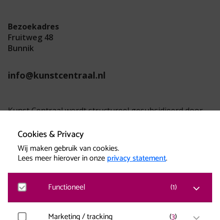
Bezoekadres
Fruitweg 48
Bunnik
info@kunstcentraal.nl
Kunst Centraal wordt structureel gesubsidieerd door
de provincie Utrecht.
Cookies & Privacy
Wij maken gebruik van cookies.
Lees meer hierover in onze
privacy statement
.
Functioneel
(
1
)
Kunst Centraal versterkt creatieve kracht.
Matomo
Marketing / tracking
(
3
)