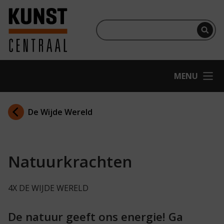
Ga naar hoofdinhoud
Terug naar homepage
Per
OPEN
MENU
De Wijde Wereld
Natuurkrachten
4X DE WIJDE WERELD
De natuur geeft ons energie! Ga