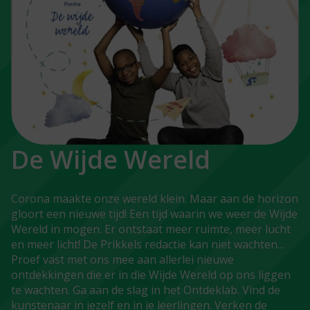
De Wijde Wereld
Corona maakte onze wereld klein. Maar aan de horizon
gloort een nieuwe tijd! Een tijd waarin we weer de Wijde
Wereld in mogen. Er ontstaat meer ruimte, meer lucht
en meer licht! De Prikkels redactie kan niet wachten…
Proef vast met ons mee aan allerlei nieuwe
ontdekkingen die er in die Wijde Wereld op ons liggen
te wachten. Ga aan de slag in het Ontdeklab. Vind de
kunstenaar in jezelf en in je leerlingen. Verken de