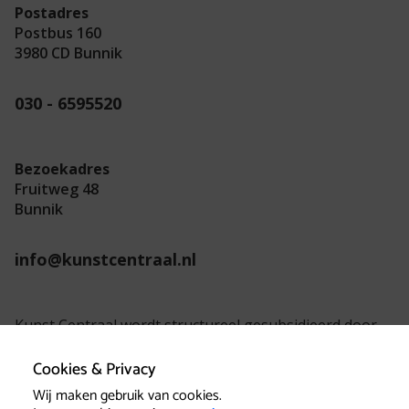
Postadres
Postbus 160
3980 CD Bunnik
030 - 6595520
Bezoekadres
Fruitweg 48
Bunnik
info@kunstcentraal.nl
Kunst Centraal wordt structureel gesubsidieerd door
de provincie Utrecht.
Cookies & Privacy
Wij maken gebruik van cookies.