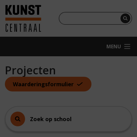
Ga naar hoofdinhoud
Terug naar homepage
Per
OPEN
MENU
Projecten
Waarderingsformulier
Zoek op school