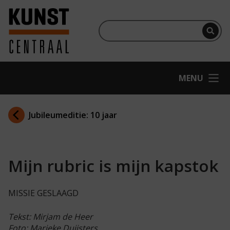
Ga naar hoofdinhoud
Terug naar homepage
Per
OPEN
MENU
Jubileumeditie: 10 jaar
Mijn rubric is mijn kapstok
MISSIE GESLAAGD
Tekst: Mirjam de Heer
Foto: Marieke Duijsters