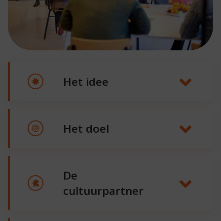
Het idee
Het doel
De
cultuurpartner