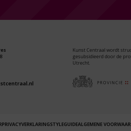
res
Kunst Centraal wordt stru
8
gesubsidieerd door de pro
Utrecht.
stcentraal.nl
R
PRIVACYVERKLARING
STYLEGUIDE
ALGEMENE VOORWAAR