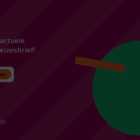
 actuele
euwsbrief!
ven
ijs