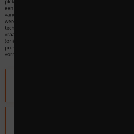
plekken met een historische waarde. Elke bouw koos
een plek die gekoppeld kon worden aan onderwerpen
vanuit de methodes voor taal, oriëntatie op jezelf en de
wereld, kunstzinnige oriëntatie, wetenschap en
technologie en zelfs rekenen. Vanuit een prikkelende
vraag startte het onderzoek en het creatief proces
(oriënteren, onderzoeken, uitvoeren en evalueren of
presenteren). Zo konden leerlingen met materialen,
vormen en betekenis experimenteren.
Voorbeeld van
groep 3-4
Voorbeeld
groep 7-8