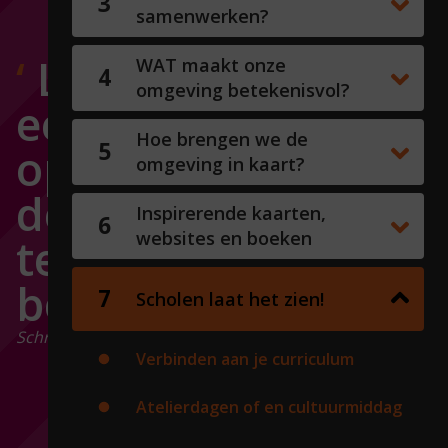
samenwerken?
Let als je naar
WAT maakt onze
omgeving betekenisvol?
een doel reist goed
Hoe brengen we de
op de weg. Want
omgeving in kaart?
de weg verrijkt ons
Inspirerende kaarten,
websites en boeken
terwijl we hem
bewandelen.
Scholen laat het zien!
Schrijver en spiritualist Paulo Coelho
Verbinden aan je curriculum
Atelierdagen of en cultuurmiddag