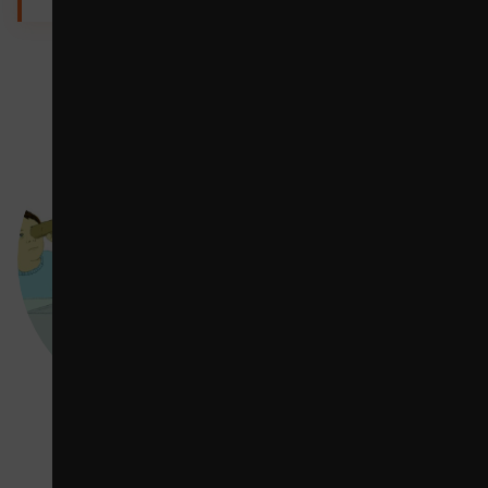
Projectweek
: De week
van …..
Zet één keer per
jaar de eigen
omgeving centraal
in ‘De week van ..
.’
Elke groep
ontdekt iets over
zijn eigen
woonplaats,
aansluitend bij
methode of