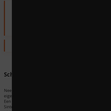
Sprookjes
maken bij
gebouwen
Schoolbreed project
Neem een schoolbreed thema en koppel daaraan de
eigen omgeving.
Een school in Wijk bij Duurstede bedacht het
Sinterklaasfeest te verbinden met verschillende