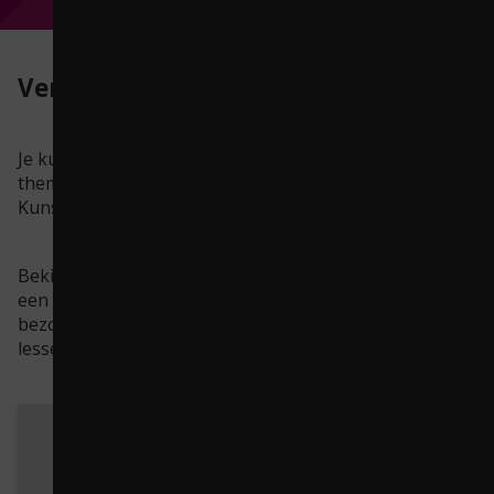
Verbinden aan je curriculum
Je kunt je eigen omgeving verbinden aan kerndoelen,
thema’s en onderwerpen uit Mens en Maatschappij,
Kunst en Cultuur, Taal, ……
Bekijk het filmpje van een school in Vianen. Zij maken
een stadswandeling langs het verleden met een gids en
bezoeken belangrijke plekken en monumenten na de
lessen uit de methode over WOII in de klas.