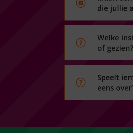
die jullie
Welke ins
of gezien
Speelt ie
eens over