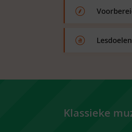
Voorbere
Lesdoelen
Dit 
het
Print p
muziek 
Klassieke mu