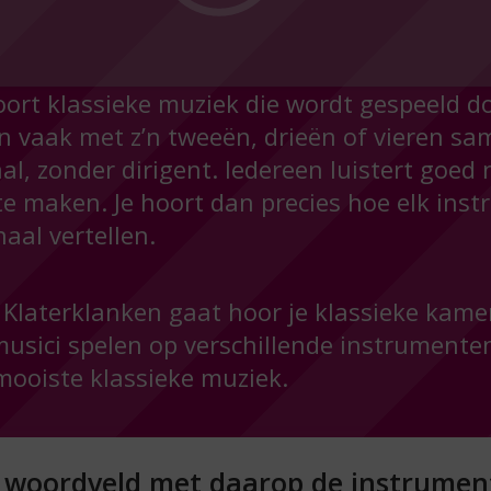
ort klassieke muziek die wordt gespeeld do
n vaak met z’n tweeën, drieën of vieren sa
al, zonder dirigent. Iedereen luistert goed
 maken. Je hoort dan precies hoe elk inst
aal vertellen.
ar Klaterklanken gaat hoor je klassieke kam
musici spelen op verschillende instrumenten
ooiste klassieke muziek.
 woordveld met daarop de instrumen