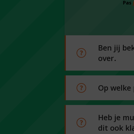
Pas
Ben jij b
over.
Op welke 
Heb je mu
dit ook k