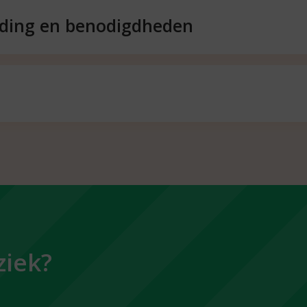
iding en benodigdheden
werkblad instrumenten
zijn de
antwoorden
die horen bij de opdrac
 werkblad instrumenten.
muzieklijst
er groepje de stappen van de opdracht ‘zelf
maken’ uit.
ziek?