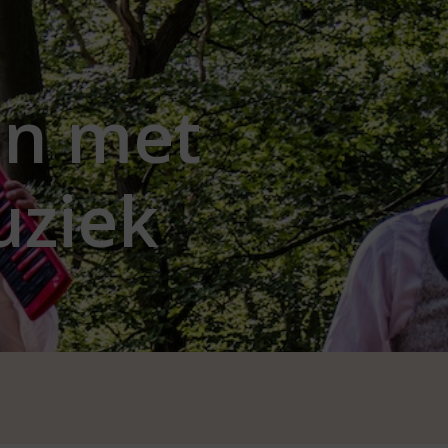
n met
uziek