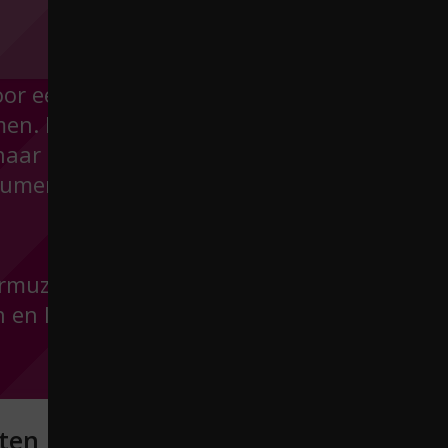
or een kleine
men. Dat kan in
 naar elkaar om
rument klinkt en
ermuziek, maar
 en laten je dan
ten