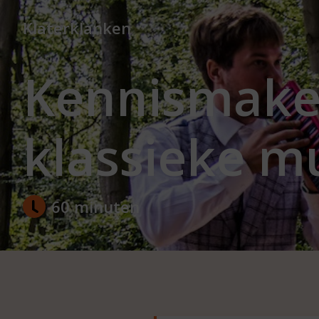
Klaterklanken
Kennismake
klassieke m
60 minuten