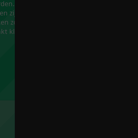
rden. Klassieke
en zijn
n zoals viool,
nkt klassieke