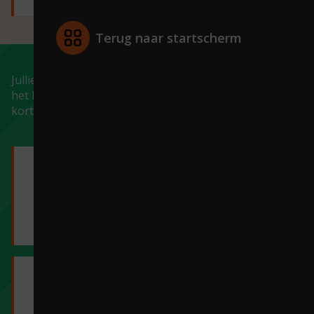
Terug naar startscherm
Jullie zijn met de klas naar Klaterklanken geweest op
het Fort Rijnauwen. Daar hebben jullie verschillende
korte concerten gezien en een workshop gevolgd.
Wat vond je van
het bezoek aan
Klaterklanken?
Ben je wel eens
eerder bij een