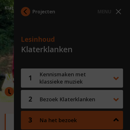
Klaterklanken
Projecten
MENU
Lesinhoud
Klaterklanken
Na het bezoek
Kennismaken met
klassieke muziek
10 minuten
Bezoek Klaterklanken
Na het bezoek
Lesdoelen