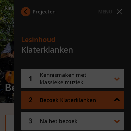
Klaterklanken
Projecten
MENU
Lesinhoud
Klaterklanken
Kennismaken met
klassieke muziek
Bezoek Klaterklanken
Bezoek Klaterklanken
Na het bezoek
Lesdoelen