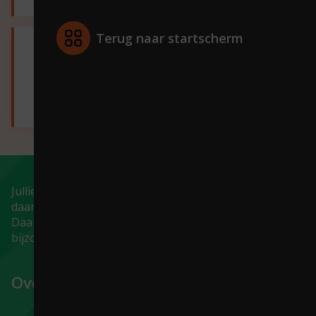
Terug naar startscherm
Voorbereiding
en
benodigdheden
Jullie gaan met de klas naar Fort Rijnauwen en maken
daar een wandeling langs een aantal concerten.
Daarna gaan jullie zelf muziek maken op deze
bijzondere plek.
Over Fort Rijnauwen