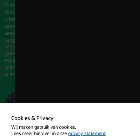
Fort Rijnauwen maakt deel uit van de Nieuwe Hollandse
Waterlinie. Deze verdedigingslinie werd aangelegd om
Utrecht, Noord- en Zuid-Holland te verdedigen tegen
aanvallen uit het oosten. Samen met nog een paar
andere forten beschermde het de stad Utrecht tegen
lange-afstands kanonvuur. Omdat er niet zomaar
mensen het fort mogen bezoeken, alleen met speciale
gelegenheden zoals Klaterklanken, hebben de dieren
en de natuur daar veel rust. Hierdoor is dit een fijne
plek voor bedreigde dieren en bijzondere
plantensoorten.
https://www.google.com/maps/place
entry=ttu&g_ep=EgoyMDI1MDIxM
Cookies & Privacy
Wij maken gebruik van cookies.
Lees meer hierover in onze
privacy statement
.