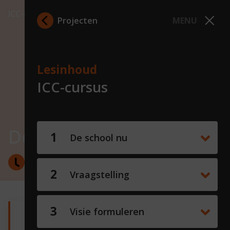
ICC-cursus
Projecten
MENU
Lesinhoud
ICC-cursus
Doelstellingen
De school nu
180 minuten
Vraagstelling
Visie formuleren
Doelen