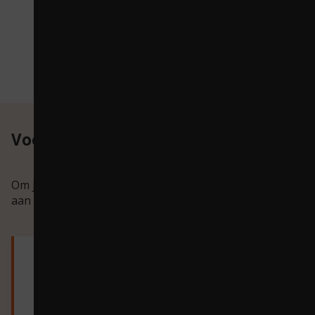
Voorbeelden
Om je een idee te geven hoe je doelstellingen koppelt
aan een missie hieronder een aantal voorbeelden.
Focus op
doorgaande
leerlijn