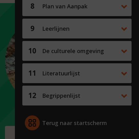
Plan van Aanpak
Oefening
Leerlijnen
Bespreek in
drietallen één
De culturele omgeving
van de sterkte-
zwakteschema’s
en
Literatuurlijst
bijbehorende
analyse en
prioriteiten.
Begrippenlijst
Benoem de
doelstellingen
daaruit volgen.
Terug naar startscherm
Doelstellingen zijn afgeleid