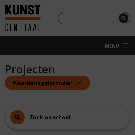
Ga naar hoofdinhoud
Terug naar homepage
Per
OPEN
MENU
Projecten
Waarderingsformulier
Zoek op school