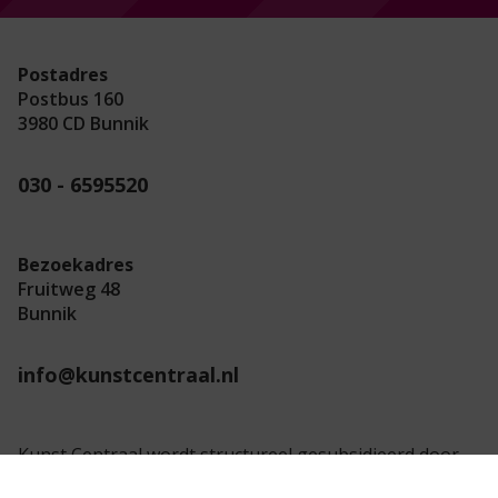
Postadres
Postbus 160
3980 CD Bunnik
030 - 6595520
Bezoekadres
Fruitweg 48
Bunnik
info@kunstcentraal.nl
Kunst Centraal wordt structureel gesubsidieerd door
de provincie Utrecht.