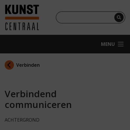
Ga naar hoofdinhoud
Terug naar homepage
Per
OPEN
MENU
Verbinden
Verbindend
communiceren
ACHTERGROND