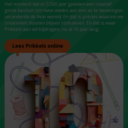
Het moment dat er 5.500 jaar geleden een creatief
genie besloot om twee wielen aan een as te bevestigen
veranderde de hele wereld. En dat is precies waarom we
creativiteit moeten blijven stimuleren. En dat is waar
Prikkels aan wil bijdragen, nu al 10 jaar lang.
Lees Prikkels online