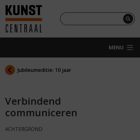
Ga naar hoofdinhoud
Terug naar homepage
Per
OPEN
MENU
Jubileumeditie: 10 jaar
Verbindend
communiceren
ACHTERGROND