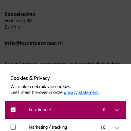
Bezoekadres
Fruitweg 48
Bunnik
info@kunstcentraal.nl
Kunst Centraal wordt structureel gesubsidieerd door
de provincie Utrecht.
Cookies & Privacy
Wij maken gebruik van cookies.
Lees meer hierover in onze
privacy statement
.
Functioneel
(
1
)
Kunst Centraal versterkt creatieve kracht.
Matomo
Marketing / tracking
(
3
)