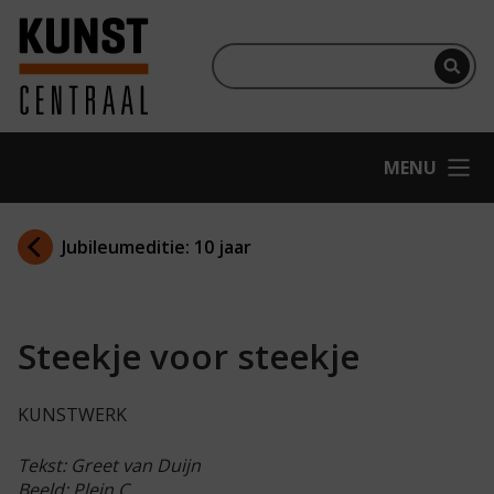
Ga naar hoofdinhoud
Terug naar homepage
Per
OPEN
MENU
Jubileumeditie: 10 jaar
Steekje voor steekje
KUNSTWERK
Tekst: Greet van Duijn
Beeld: Plein C