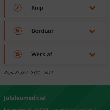
Knip
Borduur
Werk af
Bron: Prikkels GTST – 2014
Jubileumeditie!
Het moment dat er 5.500 jaar geleden een creatief