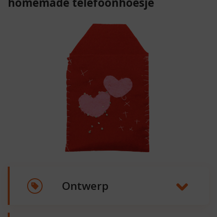
homemade telefoonhoesje
Ontwerp