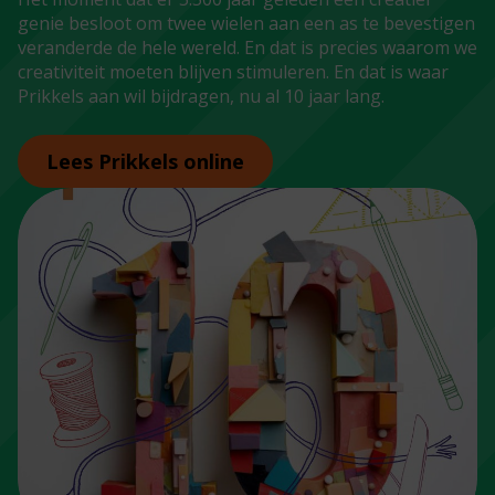
genie besloot om twee wielen aan een as te bevestigen
veranderde de hele wereld. En dat is precies waarom we
creativiteit moeten blijven stimuleren. En dat is waar
Prikkels aan wil bijdragen, nu al 10 jaar lang.
Lees Prikkels online