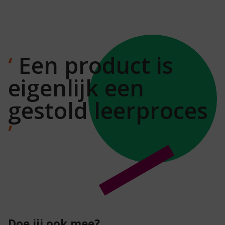
Een product is
eigenlijk een
gestold leerproces
Doe jij ook mee?