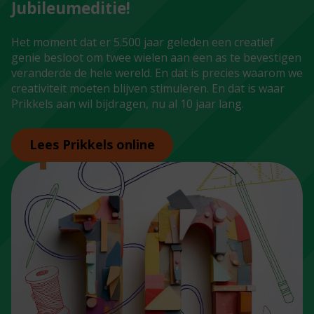
Jubileumeditie!
Het moment dat er 5.500 jaar geleden een creatief
genie besloot om twee wielen aan een as te bevestigen
veranderde de hele wereld. En dat is precies waarom we
creativiteit moeten blijven stimuleren. En dat is waar
Prikkels aan wil bijdragen, nu al 10 jaar lang.
Lees Prikkels online