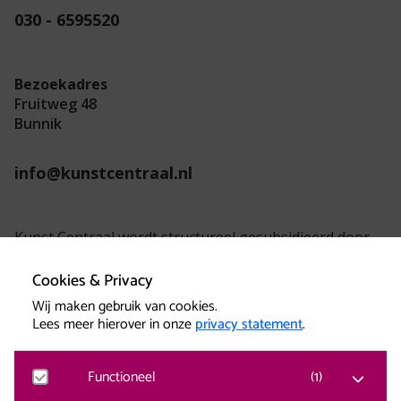
030 - 6595520
Bezoekadres
Fruitweg 48
Bunnik
info@kunstcentraal.nl
Kunst Centraal wordt structureel gesubsidieerd door
de provincie Utrecht.
Cookies & Privacy
Wij maken gebruik van cookies.
Lees meer hierover in onze
privacy statement
.
Functioneel
(
1
)
Kunst Centraal versterkt creatieve kracht.