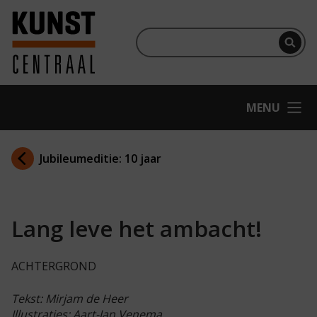
Ga naar hoofdinhoud
Terug naar homepage
Per
OPEN
MENU
Jubileumeditie: 10 jaar
Lang leve het ambacht!
ACHTERGROND
Tekst: Mirjam de Heer
Illustraties: Aart-Jan Venema