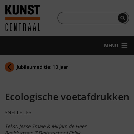
Ga naar hoofdinhoud
Terug naar homepage
Per
OPEN
MENU
Jubileumeditie: 10 jaar
Ecologische voetafdrukken
SNELLE LES
Tekst: Jesse Smale & Mirjam de Heer
Beeld: groep 7 Delteyschool Odijk