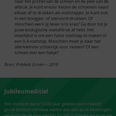
naar het profiel van de schoen en de plek van de
afdruk. Je kunt ervoor kiezen de schoenen naast
elkaar af te drukken als voetstapjes. Je kunt ook
in een boogjes- of stervorm drukken. Of
misschien werk jij liever kris kras? Ga door tot je
jouw ecologische voetafdruk af hebt. Het
moeilijkst is om een halve voetstap te maken of
een 0,4 voetstap. Misschien moet je daar het
allerkleinste schoentje voor nemen? Of een
schoen met een hakje?
Bron: Prikkels Groen – 2019
Jubileumeditie!
Het moment dat er 5.500 jaar geleden een creatief
genie besloot om twee wielen aan een as te bevestigen
veranderde de hele wereld. En dat is precies waarom we