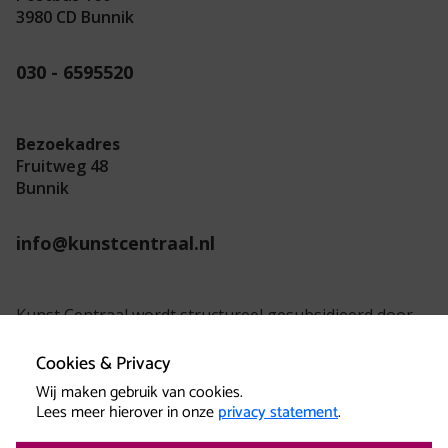
3980 CD Bunnik
030 - 6595520
Bezoekadres
Fruitweg 48
Bunnik
info@kunstcentraal.nl
Kunst Centraal wordt structureel gesubsidieerd door
de provincie Utrecht.
Cookies & Privacy
Wij maken gebruik van cookies.
Lees meer hierover in onze
privacy statement
.