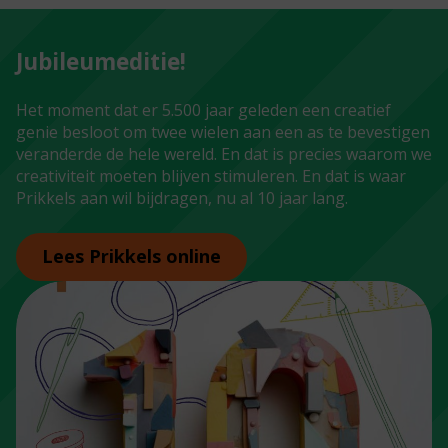
Jubileumeditie!
Het moment dat er 5.500 jaar geleden een creatief
genie besloot om twee wielen aan een as te bevestigen
veranderde de hele wereld. En dat is precies waarom we
creativiteit moeten blijven stimuleren. En dat is waar
Prikkels aan wil bijdragen, nu al 10 jaar lang.
Lees Prikkels online