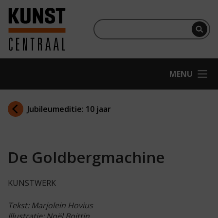
Ga naar hoofdinhoud
Terug naar homepage
Per
OPEN
MENU
Jubileumeditie: 10 jaar
De Goldbergmachine
KUNSTWERK
Tekst: Marjolein Hovius
Illustratie: Noël Boittin