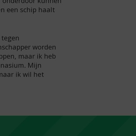
en onderdoor kunnen
en een schip haalt
s tegen
tenschapper worden
eppen, maar ik heb
mnasium. Mijn
aar ik wil het