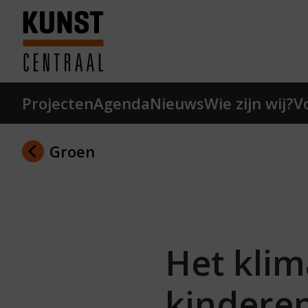
Ga naar hoofdinhoud
Terug naar homepage
Projecten
Agenda
Nieuws
Wie zijn wij?
V
Groen
Het klim
kinderen