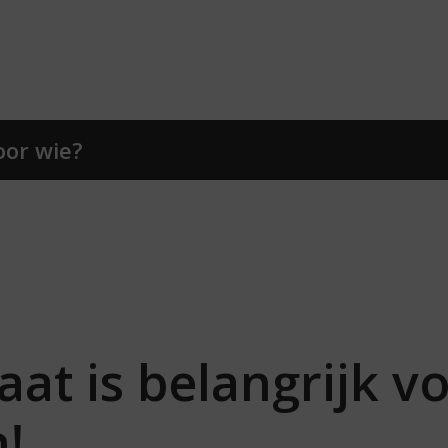
oor wie?
aat is belangrijk v
!