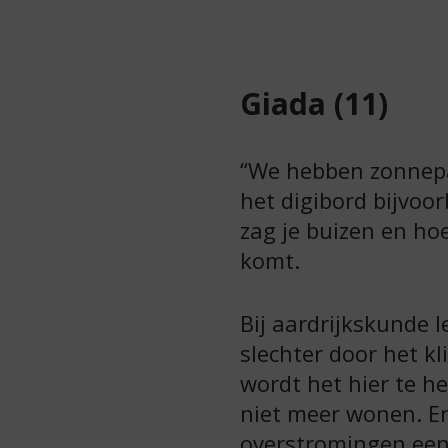
Giada (11)
“We hebben zonnepa
het digibord bijvoo
zag je buizen en ho
komt.
Bij aardrijkskunde 
slechter door het k
wordt het hier te h
niet meer wonen. E
overstromingen een