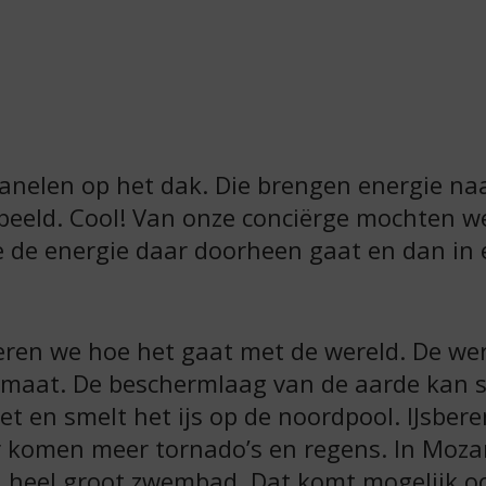
nelen op het dak. Die brengen energie naa
rbeeld. Cool! Van onze conciërge mochten w
e de energie daar doorheen gaat en dan in
leren we hoe het gaat met de wereld. De we
limaat. De beschermlaag van de aarde kan 
eet en smelt het ijs op de noordpool. IJsbe
r komen meer tornado’s en regens. In Mo
 heel groot zwembad. Dat komt mogelijk oo