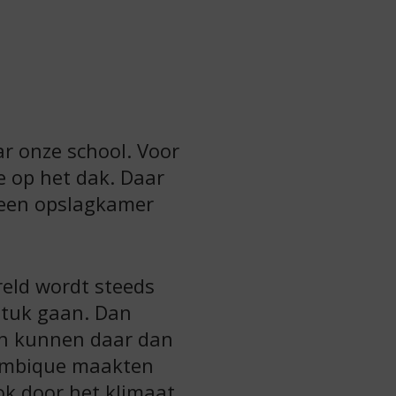
r onze school. Voor
e op het dak. Daar
 een opslagkamer
reld wordt steeds
stuk gaan. Dan
ren kunnen daar dan
zambique maakten
k door het klimaat.