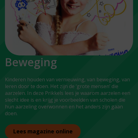
Beweging
Kinderen houden van vernieuwing, van beweging, van
leren door te doen. Het zijn de ‘grote mensen’ die
aarzelen. In deze Prikkels lees je waarom aarzelen een
slecht idee is en krijg je voorbeelden van scholen die
hun aarzeling overwonnen en het anders zijn gaan
doen.
Lees magazine online