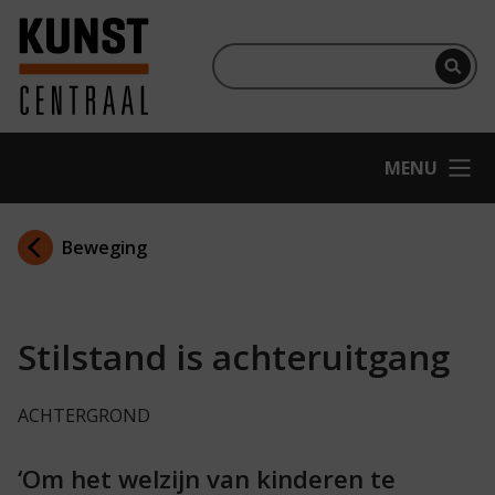
Ga naar hoofdinhoud
Terug naar homepage
Per
OPEN
MENU
Beweging
Stilstand is achteruitgang
ACHTERGROND
‘Om het welzijn van kinderen te