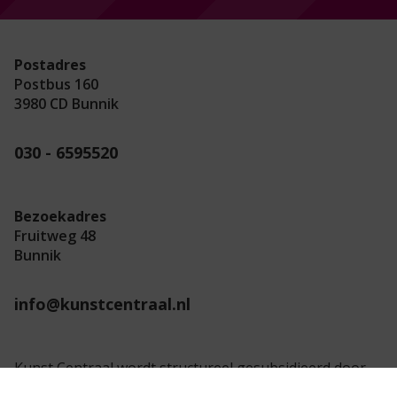
Postadres
Postbus 160
3980 CD Bunnik
030 - 6595520
Bezoekadres
Fruitweg 48
Bunnik
info@kunstcentraal.nl
Kunst Centraal wordt structureel gesubsidieerd door
de provincie Utrecht.