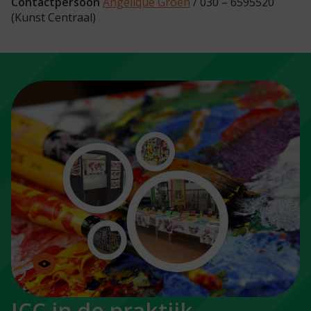
Contactpersoon
Angelique Groen
/ 030 – 6595520
(Kunst Centraal)
ICC in de praktijk