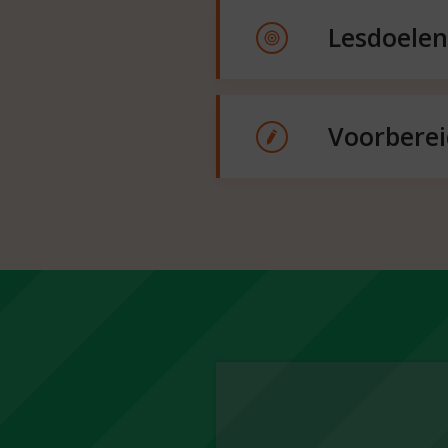
Lesdoelen
Voorbere
int