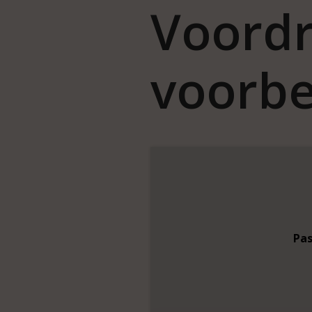
Voord
voorbe
Pa