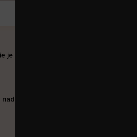
ie je
 nadruk op