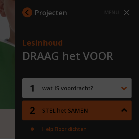
Projecten
MENU
Lesinhoud
DRAAG het VOOR
wat IS voordracht?
STEL het SAMEN
Help Floor dichten