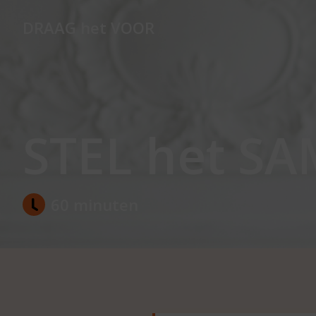
DRAAG het VOOR
STEL het S
60 minuten