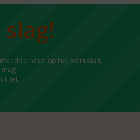
werkblad
knipvel
 slag!
met de zinnen op het werkblad.
t mag!
 titel.