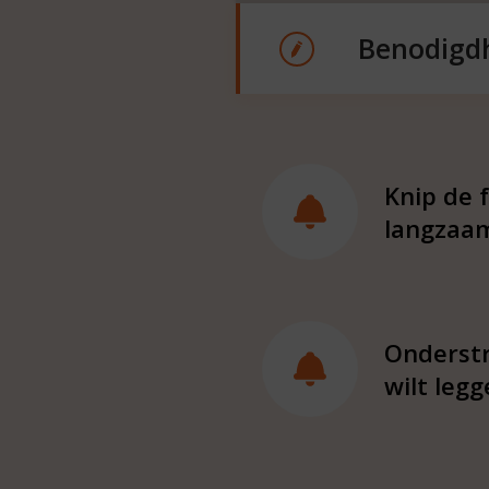
Benodigd
Knip de f
langzaam
Onderstr
wilt legg