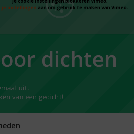
Je cookie instellingen blokkeren Vimeo.
s
je instellingen
aan om gebruik te maken van Vimeo.
loor dichten
emaal uit.
ken van een gedicht!
heden