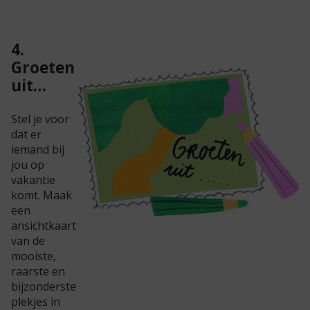
4.
Groeten
uit…
Stel je voor
dat er
iemand bij
jou op
vakantie
komt. Maak
een
ansichtkaart
van de
mooiste,
raarste en
bijzonderste
plekjes in