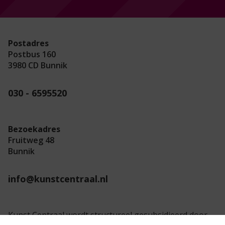
Postadres
Postbus 160
3980 CD Bunnik
030 - 6595520
Bezoekadres
Fruitweg 48
Bunnik
info@kunstcentraal.nl
Kunst Centraal wordt structureel gesubsidieerd door