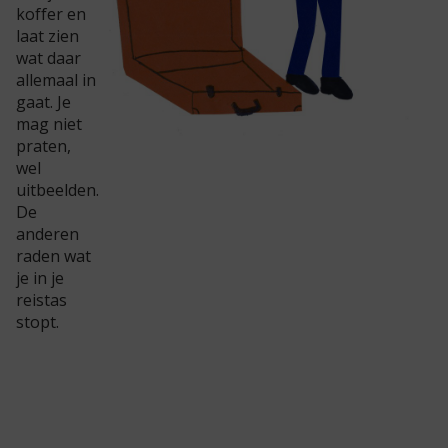
koffer en
laat zien
wat daar
allemaal in
gaat. Je
mag niet
praten,
wel
uitbeelden.
De
anderen
raden wat
je in je
reistas
stopt.