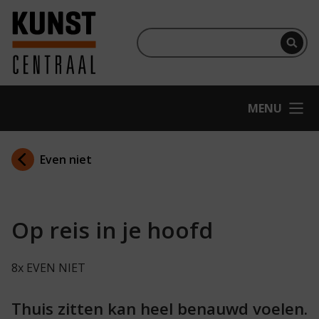
Ga naar hoofdinhoud
Terug naar homepage
Per
OPEN
MENU
Even niet
Op reis in je hoofd
8x EVEN NIET
Thuis zitten kan heel benauwd voelen.