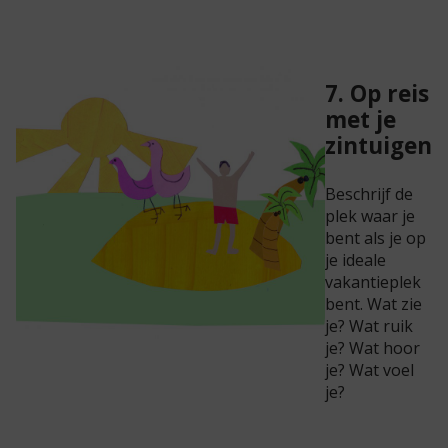
7. Op reis
met je
zintuigen
Beschrijf de
plek waar je
bent als je op
je ideale
vakantieplek
bent. Wat zie
je? Wat ruik
je? Wat hoor
je? Wat voel
je?