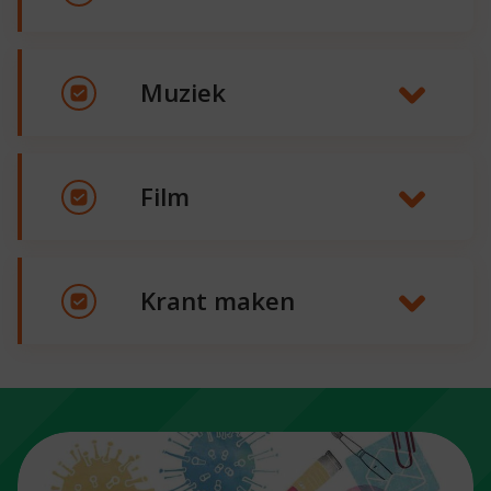
Muziek
Film
www.freekcommandeur.nl
www.toonwerkplaats.nl
Krant maken