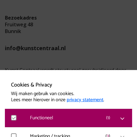
Bezoekadres
Fruitweg 48
Bunnik
info@kunstcentraal.nl
Kunst Centraal wordt structureel gesubsidieerd door
de provincie Utrecht.
Cookies & Privacy
Wij maken gebruik van cookies.
Lees meer hierover in onze
privacy statement
.
Functioneel
(
1
)
Kunst Centraal versterkt creatieve kracht.
Matomo
Marketing / tracking
(
3
)