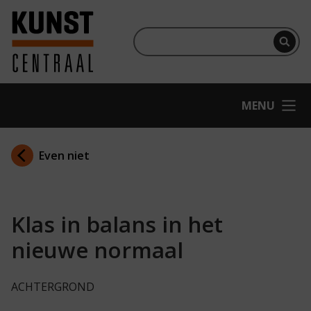
Ga naar hoofdinhoud
Terug naar homepage
Per
OPEN
MENU
Even niet
Klas in balans in het
nieuwe normaal
ACHTERGROND