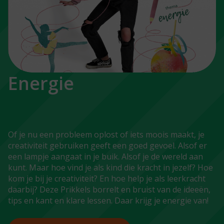
Energie
Of je nu een probleem oplost of iets moois maakt, je
creativiteit gebruiken geeft een goed gevoel. Alsof er
een lampje aangaat in je buik. Alsof je de wereld aan
kunt. Maar hoe vind je als kind die kracht in jezelf? Hoe
kom je bij je creativiteit? En hoe help je als leerkracht
daarbij? Deze Prikkels borrelt en bruist van de ideeën,
tips en kant en klare lessen. Daar krijg je energie van!