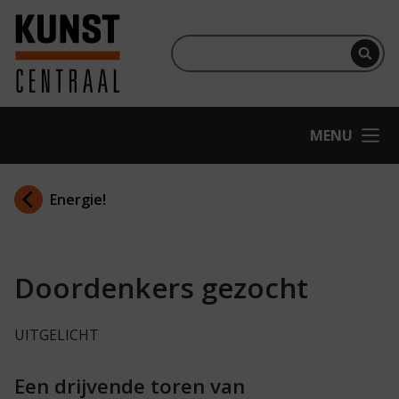
Ga naar hoofdinhoud
Terug naar homepage
Per
OPEN
MENU
Energie!
Doordenkers gezocht
UITGELICHT
Een drijvende toren van