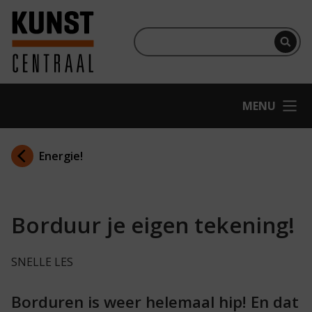
Ga naar hoofdinhoud
Terug naar homepage
Per
OPEN
MENU
Energie!
Borduur je eigen tekening!
SNELLE LES
Borduren is weer helemaal hip! En dat