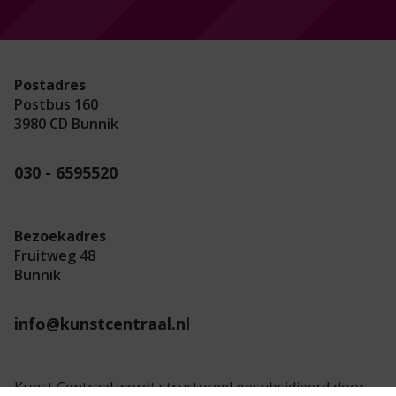
Postadres
Postbus 160
3980 CD Bunnik
030 - 6595520
Bezoekadres
Fruitweg 48
Bunnik
info@kunstcentraal.nl
Kunst Centraal wordt structureel gesubsidieerd door