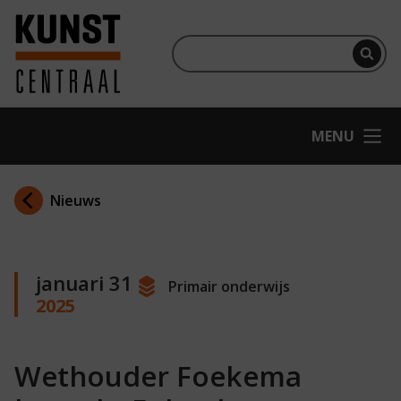
Ga naar hoofdinhoud
Terug naar homepage
Per
OPEN
MENU
Nieuws
januari 31
Primair onderwijs
2025
Wethouder Foekema