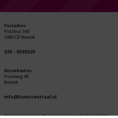
Postadres
Postbus 160
3980 CD Bunnik
030 - 6595520
Bezoekadres
Fruitweg 48
Bunnik
info@kunstcentraal.nl
Kunst Centraal wordt structureel gesubsidieerd door