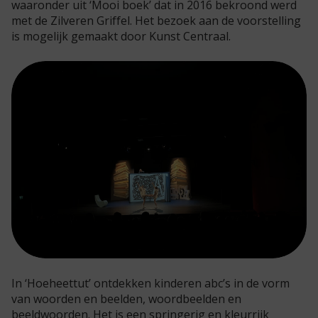
waaronder uit ‘Mooi boek’ dat in 2016 bekroond werd
met de Zilveren Griffel. Het bezoek aan de voorstelling
is mogelijk gemaakt door Kunst Centraal.
In
‘
Hoeheettut
’
ontdekken kinderen abc’s in de vorm
van woorden en beelden, woordbeelden en
beeldwoorden.
Het is een
springerig en kleurrijk