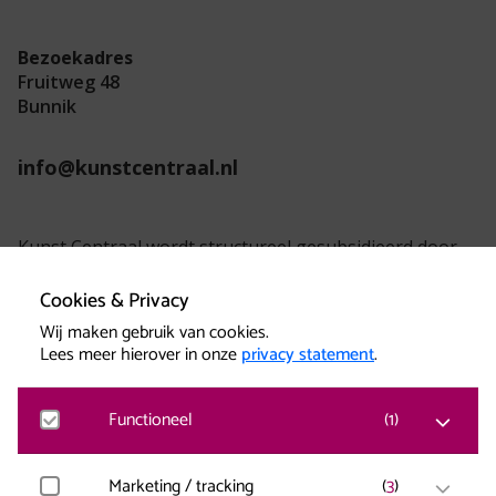
Bezoekadres
Fruitweg 48
Bunnik
info@kunstcentraal.nl
Kunst Centraal wordt structureel gesubsidieerd door
de provincie Utrecht.
Cookies & Privacy
Wij maken gebruik van cookies.
Lees meer hierover in onze
privacy statement
.
Functioneel
(
1
)
Kunst Centraal versterkt creatieve kracht.
Matomo
Marketing / tracking
(
3
)