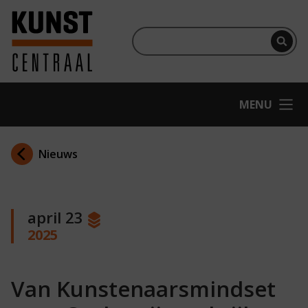
Ga naar hoofdinhoud
Terug naar homepage
Per
OPEN
MENU
Nieuws
april 23
2025
Van Kunstenaarsmindset