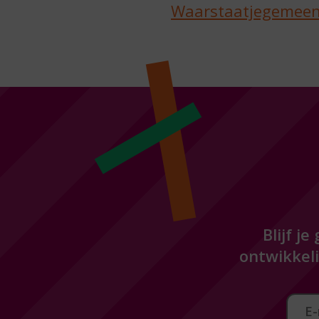
Waarstaatjegemeen
Blijf j
ontwikkeli
Aan