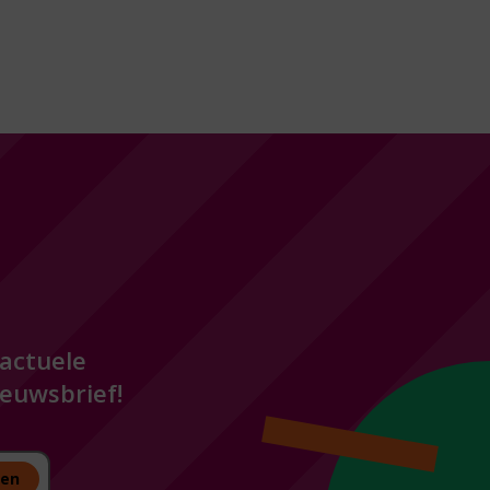
 actuele
euwsbrief!
ven