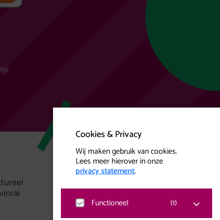
ijs
Cookies & Privacy
Wij maken gebruik van cookies.
Lees meer hierover in onze
privacy statement
.
ctureel
Kunst Centraal versterkt creatieve
vincie
kracht.
Functioneel
(
1
)