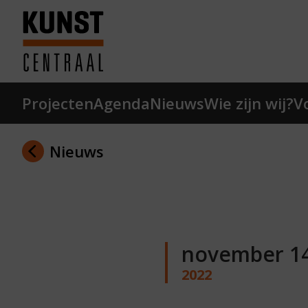
Ga naar hoofdinhoud
Terug naar homepage
Projecten
Agenda
Nieuws
Wie zijn wij?
V
Nieuws
november 1
2022