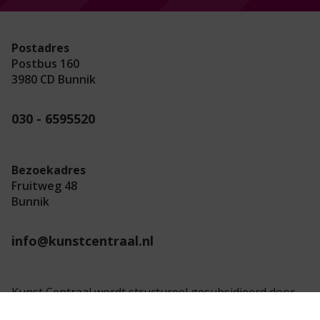
Postadres
Postbus 160
3980 CD Bunnik
030 - 6595520
Bezoekadres
Fruitweg 48
Bunnik
info@kunstcentraal.nl
Kunst Centraal wordt structureel gesubsidieerd door
de provincie Utrecht.