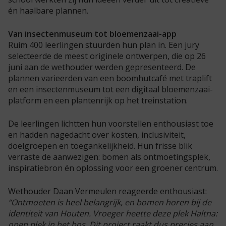
én haalbare plannen.
Van insectenmuseum tot bloemenzaai-app
Ruim 400 leerlingen stuurden hun plan in. Een jury
selecteerde de meest originele ontwerpen, die op 26
juni aan de wethouder werden gepresenteerd. De
plannen varieerden van een boomhutcafé met traplift
en een insectenmuseum tot een digitaal bloemenzaai-
platform en een plantenrijk op het treinstation.
De leerlingen lichtten hun voorstellen enthousiast toe
en hadden nagedacht over kosten, inclusiviteit,
doelgroepen en toegankelijkheid. Hun frisse blik
verraste de aanwezigen: bomen als ontmoetingsplek,
inspiratiebron én oplossing voor een groener centrum.
Wethouder Daan Vermeulen reageerde enthousiast:
“Ontmoeten is heel belangrijk, en bomen horen bij de
identiteit van Houten. Vroeger heette deze plek Haltna:
open plek in het bos. Dit project raakt dus precies aan