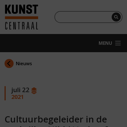
Ga naar hoofdinhoud
Terug naar homepage
Per
OPEN
MENU
Nieuws
juli 22
2021
Cultuurbegeleider in de