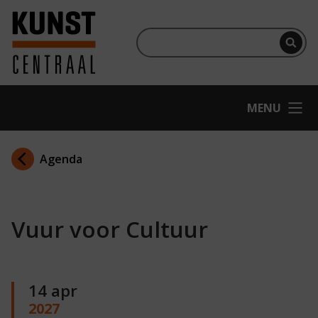
Ga naar hoofdinhoud
Terug naar homepage
Per
OPEN
MENU
Agenda
Vuur voor Cultuur
14 apr
2027