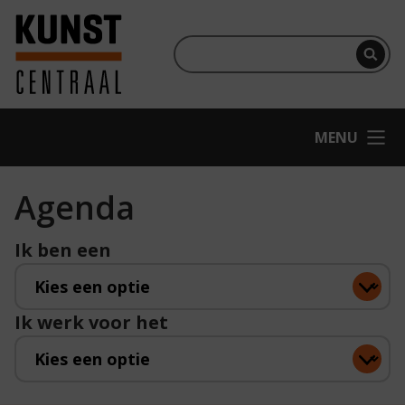
Ga naar hoofdinhoud
Terug naar homepage
Per
OPEN
MENU
Agenda
Ik ben een
Ik werk voor het