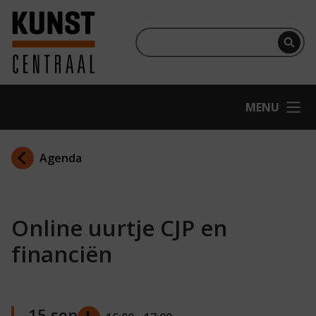
Ga naar hoofdinhoud
Terug naar homepage
Per
OPEN
MENU
Agenda
Online uurtje CJP en
financiën
15 sep