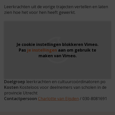
Leerkrachten uit de vorige trajecten vertellen en laten
zien hoe het voor hen heeft gewerkt.
Basisschool de
Vonk
12
november
Je cookie instellingen blokkeren Vimeo.
Pas
je instellingen
aan om gebruik te
maken van Vimeo.
Basisschool de
Vonk
Doelgroep
leerkrachten en cultuurcoördinatoren po
Kosten
Kosteloos voor deelnemers van scholen in de
provincie Utrecht
Contactpersoon
Charlotte van Eijsden
/ 030-8081691
13
november