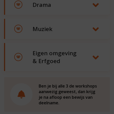
Basisschool de
Drama
Vonk
12
november
Muziek
Basisschool de
Vonk
Eigen omgeving
& Erfgoed
13
november
12
november
Ben je bij alle 3 de workshops
aanwezig geweest, dan krijg
Basisschool de
je na afloop een bewijs van
Vonk
deelname.
Basisschool de
13
Vonk
november