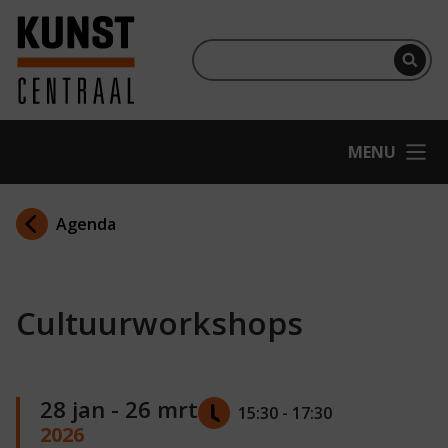
Ga naar hoofdinhoud
Terug naar homepage
Per
OPEN
MENU
Agenda
Cultuurworkshops
28 jan - 26 mrt
15:30 - 17:30
2026