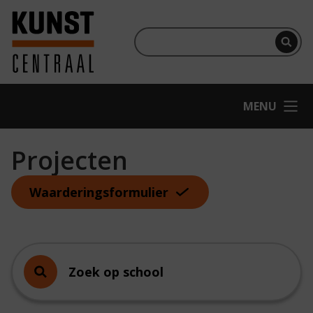
Ga naar hoofdinhoud
Terug naar homepage
Per
OPEN
MENU
Projecten
Waarderingsformulier
Zoek op school