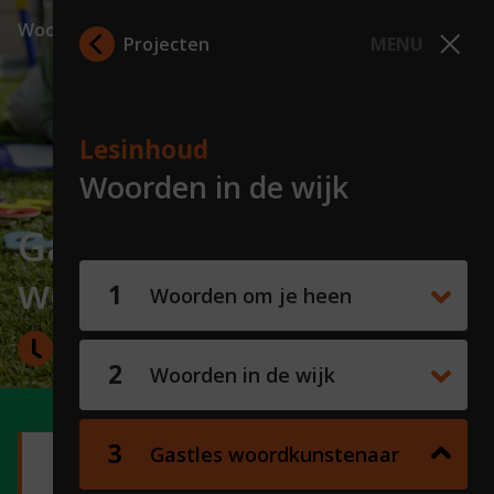
Woorden in de wijk
Projecten
MENU
Lesinhoud
Woorden in de wijk
Gastles
woordkunstenaar
Woorden om je heen
45 minuten
Woorden in de wijk
Gastles woordkunstenaar
Lesdoelen