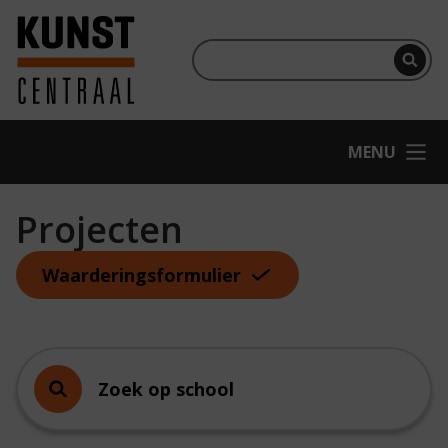
Ga naar hoofdinhoud
Terug naar homepage
Per
OPEN
MENU
Projecten
Waarderingsformulier
Zoek op school