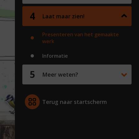
Laat maar zien!
Presenteren van het gemaakte
werk
Informatie
Meer weten?
Terug naar startscherm