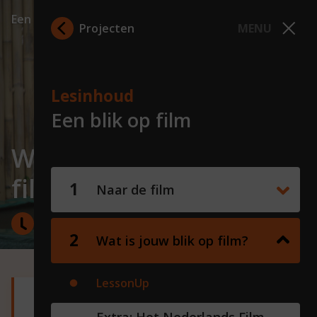
Een blik op film
Projecten
MENU
Lesinhoud
Een blik op film
Wat is jouw blik op
film?
Naar de film
45 minuten
Wat is jouw blik op film?
LessonUp
Lesdoelen