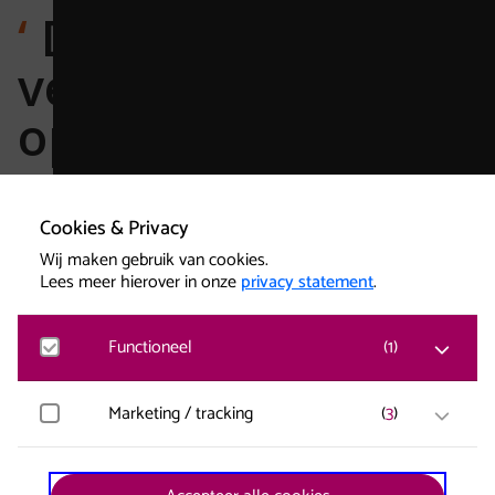
De vier
verschillende
opdrachten zijn
prima op te
splitsen in losse
Cookies & Privacy
Wij maken gebruik van cookies.
lessen.
Lees meer hierover in onze
privacy statement
.
Functioneel
(
1
)
Matomo
Marketing / tracking
(
3
)
Bezoekersstatistieken, websitebezoek en gebruik
wordt gemeten en gebruikersgegevens worden
anoniem verzameld.
YouTube