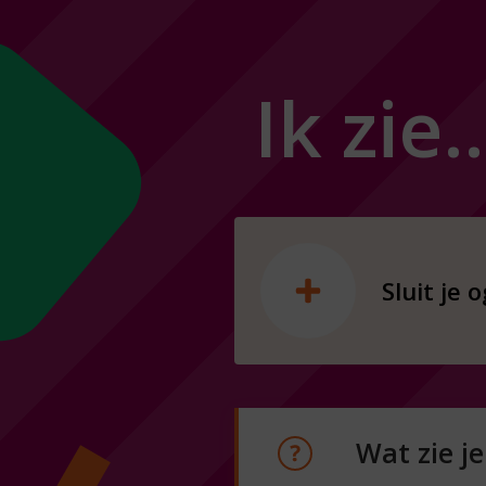
Ik zie
Sluit je 
Wat zie je