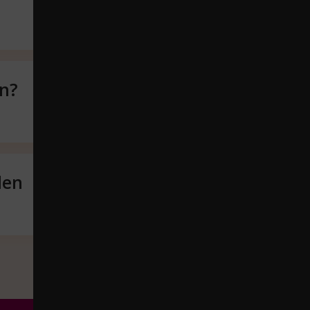
en?
len