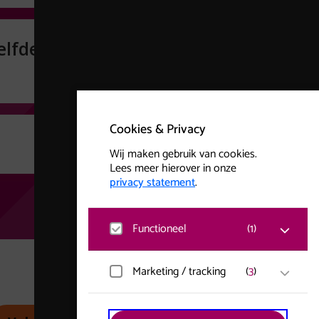
elfde
Cookies & Privacy
Wij maken gebruik van cookies.
Lees meer hierover in onze
privacy statement
.
Functioneel
(
1
)
Matomo
Marketing / tracking
(
3
)
Bezoekersstatistieken,
websitebezoek en gebruik wordt
gemeten en gebruikersgegevens
YouTube