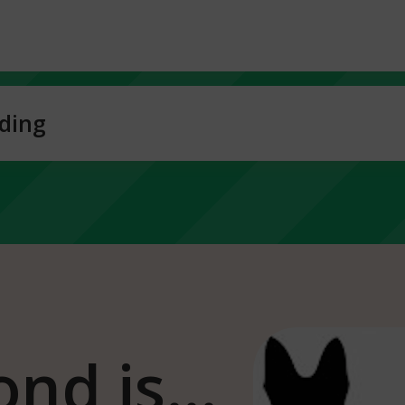
ding
ond is…