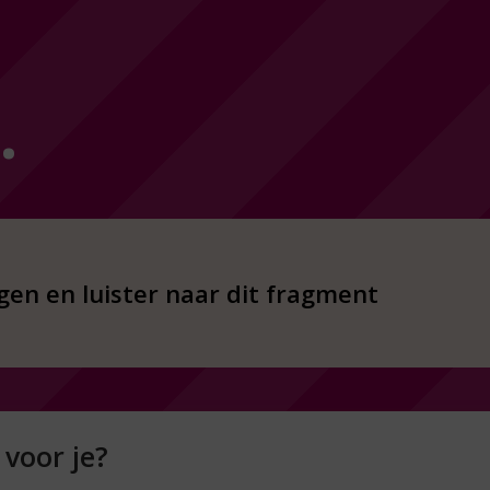
…
ogen en luister naar dit fragment
 voor je?