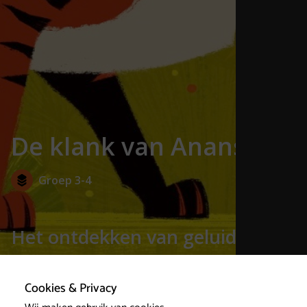
De klank van Anansi
Groep 3-4
Het ontdekken van geluid in een
animatiefilm
Cookies & Privacy