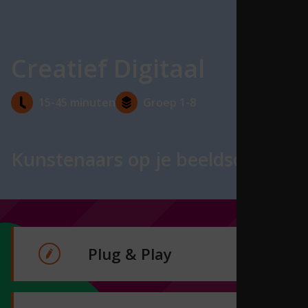
Creatief Digitaal
15-45 minuten
Groep 1-8
Kunstenaars op je beeldscherm!
Plug & Play