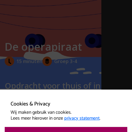
De operapiraat
15 minuten
Groep 3-4
Opdracht voor thuis of in de
klas
Cookies & Privacy
Wij maken gebruik van cookies.
Lees meer hierover in onze
privacy statement
.
Zing de longen uit je lijf met de Operapiraat, en zijn