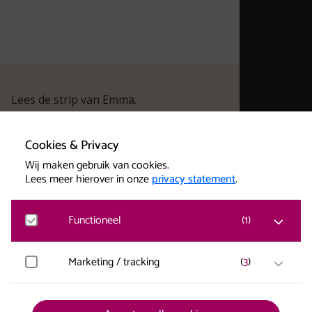
Opdracht om zelf te doen
Lees de strip van Emma.
Cookies & Privacy
Wij maken gebruik van cookies.
Lees meer hierover in onze
privacy statement
.
Functioneel
(
1
)
Matomo
Marketing / tracking
(
3
)
Bezoekersstatistieken, websitebezoek en gebruik
wordt gemeten en gebruikersgegevens worden
anoniem verzameld.
YouTube