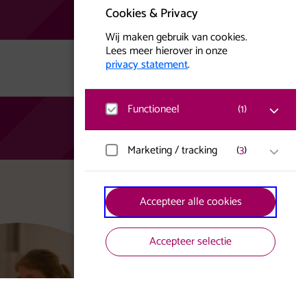
Cookies & Privacy
Wij maken gebruik van cookies.
Lees meer hierover in onze
privacy statement
.
Functioneel
(
1
)
Matomo
Marketing / tracking
(
3
)
Bezoekersstatistieken,
websitebezoek en gebruik wordt
gemeten en gebruikersgegevens
YouTube
worden anoniem verzameld.
Accepteer alle cookies
Klikgedrag, bekeken video’s en
aangepaste voorkeuren worden
verzameld. Bezoekersinformatie en
gebruikersgedrag wordt gebruikt voor
Accepteer selectie
advertenties.
Facebook
Gegevens worden gebruikt om een