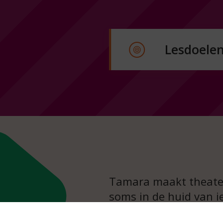
Lesdoele
ervare
t
zetten 
Tamara maakt theater
soms in de huid van 
kruipen.