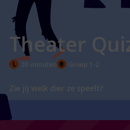
Theater Qui
20 minuten
Groep 1-2
Zie jij welk dier ze speelt?