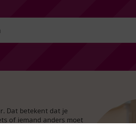
n
n
heaterspel
hun fantasie in
. Dat betekent dat je
iets of iemand anders moet