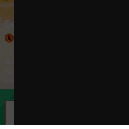
Een verborgen wereld
3 lessen
Groep 7-8
Augmented reality en
beeldende kunst
Thema's en
leergebieden