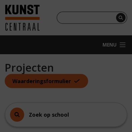
Ga naar hoofdinhoud
Terug naar homepage
Per
OPEN
MENU
Projecten
Waarderingsformulier
Zoek op school