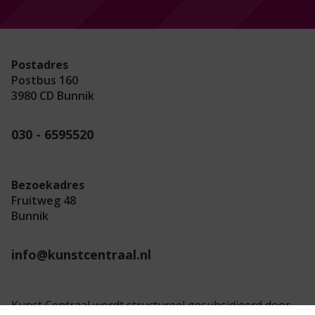
Postadres
Postbus 160
3980 CD Bunnik
030 - 6595520
Bezoekadres
Fruitweg 48
Bunnik
info@kunstcentraal.nl
Kunst Centraal wordt structureel gesubsidieerd door